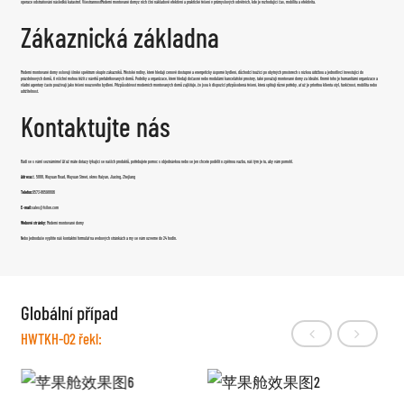
operace odstraňování následků katastrof. Všestrannost
Moderní montované domy
z nich činí nákladově efektivní a praktické řešení v průmyslových odvětvích, kde je rozhodující čas, mobilita a efektivita.
Zákaznická základna
Moderní montované domy oslovují široké spektrum skupin zákazníků. Městské rodiny, které hledají cenově dostupné a energeticky úsporné bydlení, důchodci toužící po obytných prostorech s nízkou údržbou a jednotlivci investující do
prázdninových domů, ti všichni mohou těžit z návrhů prefabrikovaných domů. Podniky a organizace, které hledají dočasné nebo modulární kancelářské prostory, také považují montované domy za ideální. Kromě toho je humanitární organizace a
vládní agentury často používají jako řešení nouzového bydlení. Přizpůsobivost moderních montovaných domů zajišťuje, že jsou k dispozici přizpůsobená řešení, která splňují různé potřeby, ať už je prioritou klienta styl, funkčnost, mobilita nebo
udržitelnost.
Kontaktujte nás
Rádi se s vámi seznámíme! Ať už máte dotazy týkající se našich produktů, potřebujete pomoc s objednávkou nebo se jen chcete podělit o zpětnou vazbu, náš tým je tu, aby vám pomohl.
Adresa:
č. 5888, Wuyuan Road, Wuyuan Street, okres Haiyan, Jiaxing, Zhejiang
Telefon:
0573-86598806
E-mail:
sales@fsilon.com
Webové stránky:
Moderní montované domy
Nebo jednoduše vyplňte náš kontaktní formulář na webových stránkách a my se vám ozveme do 24 hodin.
Globální případ
HWTKH-02 řekl: