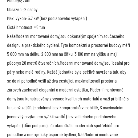
Půdorys: 28m
Obsazení: 2 osoby
Max. Výkon: 5,7 kW (bez podlahového vytápění)
Čistá hmotnost: ≈5 tun
Naše
Moderní montované domy
jsou dokonalým spojením současného
designu a praktického bydlení. Tyto kompaktní a prostorné budovy měří
5 600 mm na délku, 2 800 mm na šířku, 3 100 mm na výšku a mají
půdorys 28 metrů čtverečních.
Moderní montované domy
jsou ideální pro
páry nebo malé rodiny. Každá jednotka byla pečlivě navržena tak, aby
se do ní pohodlně vešli až dva cestující, maximalizovali prostor a
zároveň zachovali elegantní a moderní estetiku. Moderní montované
domy jsou konstruovány z vysoce kvalitních materiálů a váží přibližně 5
tun, což zajišťuje odolnost bez kompromisů v mobilitě. S maximálním
jmenovitým výkonem 5,7 kilowattů (bez volitelného podlahového
vytápění) dům podporuje širokou škálu moderních spotřebičů pro
pohodlné a energeticky úsporné bydlení. Náš
Moderní montované