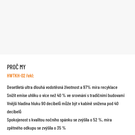
PROČ MY
HWTKH-02 řekl:
Desetiletá ultra dlouhá vodotěsná životnost a 97% míra recyklace
Snížit emise uhlíku o více než 40 % ve srovnání s tradičními budovami
Vnější hladina hluku 90 decibelů může být v kabině snížena pod 40
decibelů
Spokojenost s kvalitou nočního spánku se zvýšila o 52 %, míra
zpětného odkupu se zvýšila o 35 %