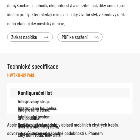
domy
Kombinují pohodlí, elegantní styl a udržitelnost, díky čemuž jsou
ideální pro ty, kteří hledají minimalistický životní styl, víkendový útěk
nebo ekologický městský domov.
Získat nabídku
PDF ke stažení


Technické specifikace
HWTKH-02 řekl:
Konfigurační list
Integrovaný strop,
Integrovaná koupelna,
integrovaná stěna,
inteligentní systém,
SPC podlaha,
Apple Pod, inovativní produkt v oblasti mobilních chytrých kabin,
osvětlení celého domu,
dveřní a okenní systém,
odvozuje svůj název od nápadné podobnosti s iPhonem.
inteligentní závěsy,
celý dům voda, elektřina,