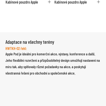
Kabinové pouzdro Apple
Kabinové pouzdro Apple
K
Adaptace na všechny terény
HWTKH-02 řekl:
Apple Pod je ideální pro komerční akce, výstavy, konference a další.
Jeho flexibilní rozvržení a přizpůsobitelný design umožňují nastavení na
míru tak, aby splňovaly různé požadavky na akce, a poskytují
všestranná řešení pro obchodní a společenské akce.