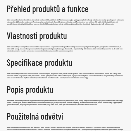
Přehled produktů a funkce
Moderní montované domy
přináší revoluci v bytovém průmyslu tím, že kombinuje efektivitu, udržitelnost a styl. Moderní montované domy jsou vyráběny pomocí pokročilé technologie prefabrikace, která umožňuje výrobu komponent v kontrolovaném
továrním prostředí a jejich následnou montáž na místě. Tento přístup zajišťuje konzistentní kvalitu, zkracuje dobu výstavby a minimalizuje odpad. Moderní montované domy mají širokou škálu využití, včetně domů, prázdninových chat,
kancelářských prostor, dočasných přístřešků a dokonce i nouzových přístřešků. Jejich modulární konstrukce poskytuje flexibilitu a umožňuje snadné rozšíření, přemístění nebo přizpůsobení rozvržení podle konkrétních potřeb.
Vlastnosti produktu
Moderní montované domy se vyznačují lehkou a odolnou konstrukcí, energetickou účinností a elegantním moderním designem. Mnoho modelů je vybaveno materiály šetrnými k životnímu prostředí, vynikající izolací a solárními možnostmi pro
snížení nákladů na energii. Často jsou vybaveny vysoce kvalitními povrchovými úpravami, velkými okny, která poskytují přirozené světlo, a integrací technologií chytré domácnosti.
Moderní montované domy
jsou navrženy tak, aby se daly rychle
sestavit, což znamená, že je lze postavit za zlomek času ve srovnání s tradičními budovami a s minimálním narušením okolního prostředí.
Specifikace produktu
Moderní montované domy jsou k dispozici v široké škále velikostí, uspořádání a konfigurací, aby vyhovovaly různým potřebám. Standardní specifikace zahrnují ocelovou nebo dřevěnou rámovou konstrukci, izolované stěny a střechy, snadno
instalovatelné modulární panely a pokročilá svítidla pro instalatérské a elektrické systémy. V závislosti na modelu se podlahová plocha pohybuje od kompaktních jednotek o rozloze 200 čtverečních stop až po prostorné domy s více ložnicemi o
rozloze více než 2 000 čtverečních stop. Mnoho návrhů podporuje jednopodlažní nebo vícepodlažní výstavbu a nabízí přizpůsobitelné možnosti interiéru, exteriéru a krajiny.
Popis produktu
Montážní
Moderní montované domy
je jednoduchý díky podrobnému návodu poskytnutému výrobcem. Proces obvykle začíná přípravou základu, po které následuje postupná instalace prefabrikovaných panelů a konstrukčních prvků. Poté se propojí
elektrický a vodovodní systém, dokončí se interiér a dokončí se instalace venkovních prvků, jako jsou vnější stěny a střechy. Uživatelům se doporučuje, aby dodržovali bezpečnostní pokyny, používali doporučené nástroje a v případě potřeby
vyhledali odbornou pomoc, aby byla zajištěna správná instalace. Pravidelná údržba, jako je kontrola izolace, těsnění spár a údržba inženýrských sítí, může pomoci prodloužit životnost domu.
Použitelná odvětví
Moderní montované domy jsou vhodné pro širokou škálu průmyslových odvětví. Jsou široce používány v projektech cenově dostupného bydlení v rozvoji nemovitostí, eko-letoviscích a prázdninových domech v cestovním ruchu, mobilních
klinikách ve zdravotnictví a dočasném nebo trvalém ubytování v kampusech ve vzdělávání. Stavební společnosti také využívají moderní montované domy k zajištění rychlého ubytování pro dělníky, zatímco vládní agentury je mohou nasadit pro