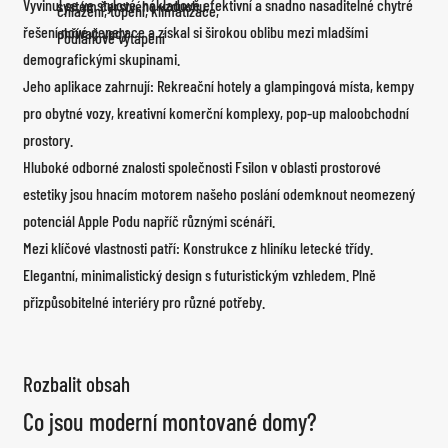
Vyvinul se ve stylové, nákladově efektivní a snadno nasaditelné chytré
systém čerstvého vzduchu,
chlazení, topení, klimatizace,
řešení nové generace a získal si širokou oblibu mezi mladšími
ohřívač vody
Podlahové vytápění
demografickými skupinami.
Jeho aplikace zahrnují: Rekreační hotely a glampingová místa, kempy
pro obytné vozy, kreativní komerční komplexy, pop-up maloobchodní
prostory.
Hluboké odborné znalosti společnosti Fsilon v oblasti prostorové
estetiky jsou hnacím motorem našeho poslání odemknout neomezený
potenciál Apple Podu napříč různými scénáři.
Mezi klíčové vlastnosti patří: Konstrukce z hliníku letecké třídy.
Elegantní, minimalistický design s futuristickým vzhledem. Plně
přizpůsobitelné interiéry pro různé potřeby.
Rozbalit obsah
Co jsou moderní montované domy?