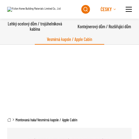
ČESKY

Lehký ocelový dům / trojúhelníková
Kontejnerový dům / Rozšiřující dům
kabina
Vesmírná kapsle / Apple Cabin
Montovaná hala
/
Vesmírná kapsle / Apple Cabin
