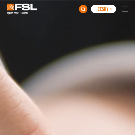
ČESKY
