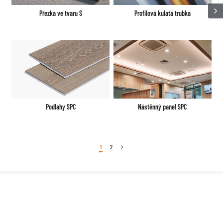
Přezka ve tvaru S
Profilová kulatá trubka
Nástěnný panel SPC
Podlahy SPC
1
2
Obchodní celková dekorace
Celková výzdoba