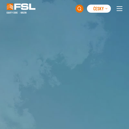
ČESKY
