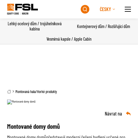
ČESKY

Lehký ocelový dům / trojúhelníková
Kontejnerový dům / Rozšiřující dům
kabina
Vesmírná kapsle / Apple Cabin
Montovaná hala
/
Horké produkty

Návrat na

Montované domy domů
Montované domy domů
představují moderní řešení bydlení určené pro