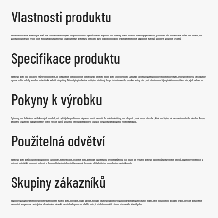
Vlastnosti produktu
Mezi hlavní vlastnosti montovaných domů patří silná strukturální integrita, energetická účinnost a přizpůsobitelné dispozice. Jsou vyrobeny pomocí pokročilé technologie prefabrikace, jsou odolné vůči povětrnostním vlivům, ohni a korozi, což
zajišťuje dlouhotrvající výkon. Jejich modulární povaha umožňuje snadnou montáž, demontáž a přemístění. Navíc podporují ekologické bydlení prostřednictvím udržitelných materiálů a účinných izolačních systémů.
Specifikace produktu
Montované domy jsou k dispozici v různých velikostech, od kompaktních jednopokojových jednotek až po prostorné rodinné domy s více ložnicemi. Standardní specifikace zahrnují ocelové nebo hliníkové rámy, izolované stěnové a střešní panely,
vysoce kvalitní podlahy a moderní instalatérské a elektrické systémy. Možnosti přizpůsobení se rozšiřují na interiérový design, fasádní materiály, typy oken a styly střech, což klientům umožňuje vytvářet domovy šité na míru jejich preferencím.
Pokyny k výrobku
Tyto domy jsou dodávány v prefabrikovaných modulech, což zajišťuje bezproblémovou přepravu a montáž na místě. Pro profesionální týmy jsou k dispozici jasné pokyny k instalaci, které umožňují rychlé nastavení s minimální námahou. Pokyny
pro údržbu se zaměřují na běžné kontroly, čištění vnějších panelů a včasnou výměnu opotřebitelných součástí, což zajišťuje prodlouženou životnost produktu.
Použitelná odvětví
Montované domy domů
jsou široce použitelné ve stavebnictví, nemovitostech, cestovním ruchu, pomoci při katastrofách a těžebním průmyslu. Jsou ideální pro vytváření ubytování pracovníků na staveništích projektů, prázdninových středisek a
dočasných přístřešků v nouzových situacích. Developeři je také upřednostňují jako cenově dostupné a udržitelné řešení pro moderní rezidenční komunity.
Skupiny zákazníků
Mezi cílové zákazníky pro montované domy patří soukromí majitelé domů, developeři, vládní agentury, nevládní organizace a podniky vyžadující bydlení pro zaměstnance. Rodiny, které hledají cenově dostupné bydlení, investoři do nájemních
nemovitostí a organizace zabývající se odstraňováním následků katastrof nebo provozem odlehlých míst, ti všichni mohou těžit z tohoto všestranného řešení bydlení.