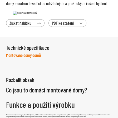
domy moudrou investici do udržitelných a praktických řešení bydlení.
Získat nabídku
PDF ke stažení


Technické specifikace
Montované domy domů
Rozbalit obsah
Co jsou to domácí montované domy?
Funkce a použití výrobku
Montované domy domů
jsou navrženy tak, aby poskytovaly odolná, nákladově efektivní a všestranná řešení pouzder. Lze je využít jako trvalé bydliště, dočasné bydlení, prázdninové domy, kancelářské prostory nebo dokonce modulární rozšíření
stávajících budov. Díky svému flexibilnímu designu lze tyto domy rychle instalovat v městských, venkovských nebo odlehlých oblastech, kde splňují různé požadavky na bydlení a práci.