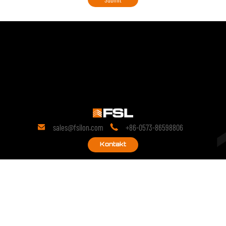
sales@fsilon.com
+86-0573-86598806


Kontakt
19 roků
výzkumu v oblasti technologií.
Od svého založení se zavázala k prefabrikovaným řešením a pokračuje
v hloubkovém výzkumu technologických inovací prefabrikovaných
výrobků.
copyright © 2028 FSILON All Rights Reserved.