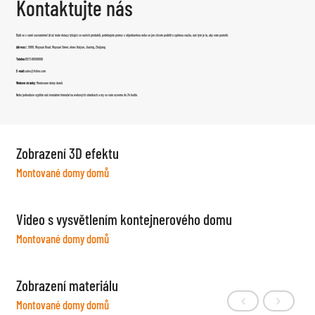
Kontaktujte nás
Rádi se s vámi seznámíme! Ať už máte dotazy týkající se našich produktů, potřebujete pomoc s objednávkou nebo se jen chcete podělit o zpětnou vazbu, náš tým je tu, aby vám pomohl.
Adresa:
č. 5888, Wuyuan Road, Wuyuan Street, okres Haiyan, Jiaxing, Zhejiang
Telefon:
0573-86598806
E-mail:
sales@fsilon.com
Webové stránky:
Montované domy domů
Nebo jednoduše vyplňte náš kontaktní formulář na webových stránkách a my se vám ozveme do 24 hodin.
Zobrazení 3D efektu
Montované domy domů
Video s vysvětlením kontejnerového domu
Montované domy domů
Zobrazení materiálu
Montované domy domů