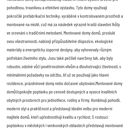
pohodlnou, trvanlivou a efektivní výstavbu. Tyto domy využívají
pokročilé prefabrikační techniky, vyráběné v kontrolovaném prostředí a
montované na místě, což má za následek výrazně kratší stavební lhůty
ve srovnání s tradičními metodami. Montované domy domů, proslulé
svou všestranností, nabízejí přizpůsobitelné dispozice, ekologické
materiály a energeticky úsporné designy, aby vyhovovaly různým
potřebám životního stylu. Jsou také pečlivě navrženy tak, aby byly
robustní, odolné vůči povětrnostním vlivům a dlouhotrvající životnosti, s
minimálními požadavky na údržbu. Ať už se používají jako hlavní
rezidence, prázdninové domy nebo dočasné ubytování,
Montované domy
domů
Uspokojte poptávku po cenově dostupných a vysoce kvalitních
obytných prostorech pro jednotlivce, rodiny a firmy. Kombinují pohodlí,
moderní styl a praktičnost a představují ideální volbu pro moderní
majitele domů, kteří upřednostňují kvalitu a rychlost. S rostoucí
poptávkou v městských i venkovských oblastech představují montované